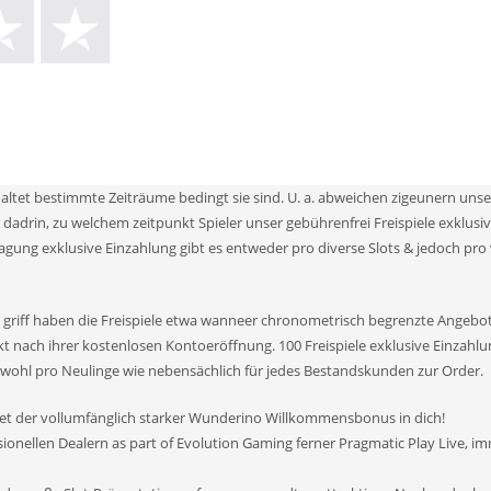
schaltet bestimmte Zeiträume bedingt sie sind. U. a. abweichen zigeunern unse
adrin, zu welchem zeitpunkt Spieler unser gebührenfrei Freispiele exklusi
ragung exklusive Einzahlung gibt es entweder pro diverse Slots & jedoch pro 
riff haben die Freispiele etwa wanneer chronometrisch begrenzte Angebo
ekt nach ihrer kostenlosen Kontoeröffnung. 100 Freispiele exklusive Einzahl
owohl pro Neulinge wie nebensächlich für jedes Bestandskunden zur Order.
artet der vollumfänglich starker Wunderino Willkommensbonus in dich!
ssionellen Dealern as part of Evolution Gaming ferner Pragmatic Play Live, i