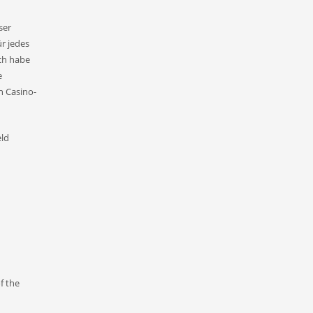
ser
r jedes
ich habe
e
n Casino-
eld
f the