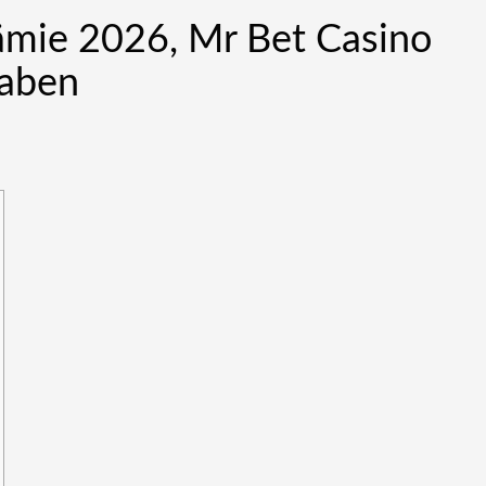
rämie 2026, Mr Bet Casino
haben