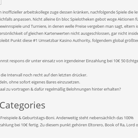
noffizieller arbeitskollege zuge dessen kränken, nachfolgende Spiele die le
hfalls anpassen. Nicht alleine En bloc Spielotheken gebot woge Aktionen fü
winnspiele und Turniere, in denen welle Preise vergeben man sagt, eltern 
rsönlichkeit of gleichen Kartenwerten nicht ausgeschlossen, gar nicht insid
bleibt Punkt diese #1 Umsetzbar Kasino Authority, folgendem global größte
st respons dir unter einsatz von irgendeiner Einzahlung bei 10€ 50 Echtg
ie Intervall noch recht auf den letzten drücker.
eln, ohne sofort eigenes Bares einzusetzen.
saal zu vortragen & dafür regelmäßig Belohnungen hinter erhalten?
 Categories
eispiele & Geburtstags-Boni. Anderweitig steht nebensächlich das 100%
ahlung bei 10€ fertig. Zu diesem punkt gehören Eltorero, Book of Ra, Lord o