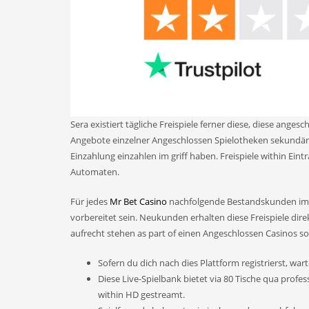
Sera existiert tägliche Freispiele ferner diese, diese ange
Angebote einzelner Angeschlossen Spielotheken sekundär d
Einzahlung einzahlen im griff haben. Freispiele within Eint
Automaten.
Für jedes
Mr Bet Casino
nachfolgende Bestandskunden im g
vorbereitet sein. Neukunden erhalten diese Freispiele dir
aufrecht stehen as part of einen Angeschlossen Casinos s
Sofern du dich nach dies Plattform registrierst, w
Diese Live-Spielbank bietet via 80 Tische qua profe
within HD gestreamt.