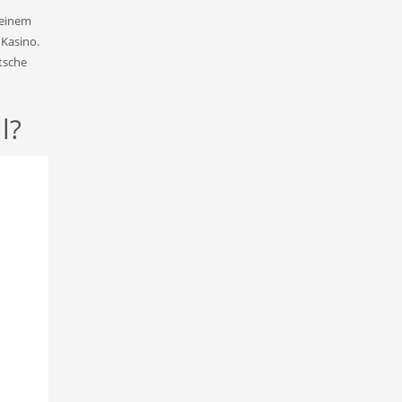
keinem
 Kasino.
utsche
l?