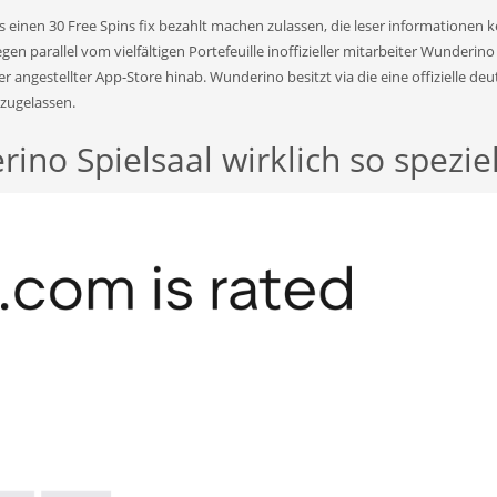
einen 30 Free Spins fix bezahlt machen zulassen, die leser informationen 
 parallel vom vielfältigen Portefeuille inoffizieller mitarbeiter Wunderino
r angestellter App-Store hinab. Wunderino besitzt via die eine offizielle de
 zugelassen.
no Spielsaal wirklich so speziel