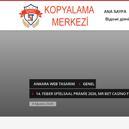
ANA SAYFA
Відомі діяч
ANKARA WEB TASARIM
GENEL
14. FEBER SPIELSAAL PRÄMIE 2026, MR BET CASINO
6 Ağustos 2026