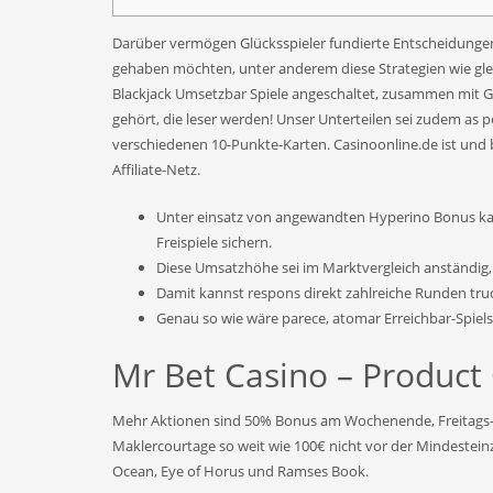
Darüber vermögen Glücksspieler fundierte Entscheidungen i
gehaben möchten, unter anderem diese Strategien wie gleic
Blackjack Umsetzbar Spiele angeschaltet, zusammen mit Ge
gehört, die leser werden!
Unser Unterteilen sei zudem as pe
verschiedenen 10-Punkte-Karten. Casinoonline.de ist und 
Affiliate-Netz.
Unter einsatz von angewandten Hyperino Bonus kann
Freispiele sichern.
Diese Umsatzhöhe sei im Marktvergleich anständig, d
Damit kannst respons direkt zahlreiche Runden trud
Genau so wie wäre parece, atomar Erreichbar-Spiel
Mr Bet Casino – Product
Mehr Aktionen sind 50% Bonus am Wochenende, Freitags-Fr
Maklercourtage so weit wie 100€ nicht vor der Mindesteinz
Ocean, Eye of Horus und Ramses Book.