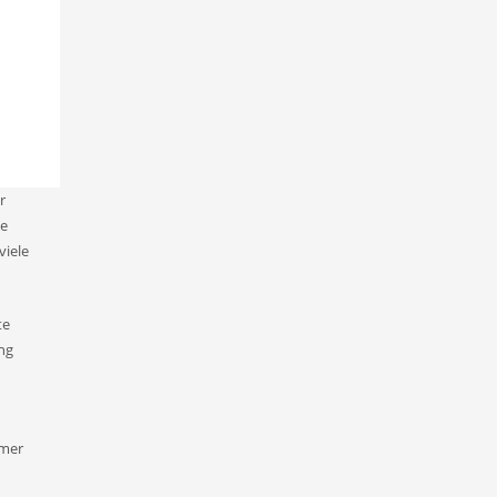
r
ve
viele
te
ung
mmer