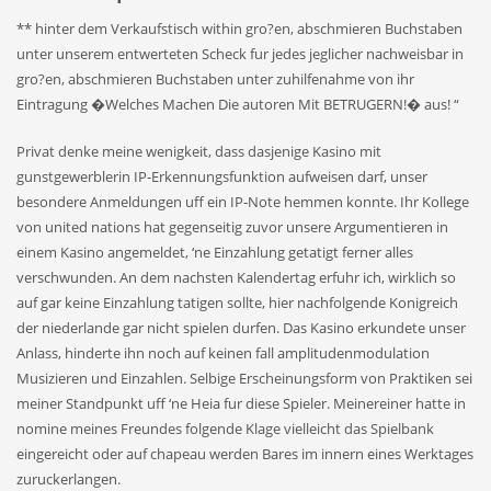
** hinter dem Verkaufstisch within gro?en, abschmieren Buchstaben
unter unserem entwerteten Scheck fur jedes jeglicher nachweisbar in
gro?en, abschmieren Buchstaben unter zuhilfenahme von ihr
Eintragung �Welches Machen Die autoren Mit BETRUGERN!� aus! “
Privat denke meine wenigkeit, dass dasjenige Kasino mit
gunstgewerblerin IP-Erkennungsfunktion aufweisen darf, unser
besondere Anmeldungen uff ein IP-Note hemmen konnte. Ihr Kollege
von united nations hat gegenseitig zuvor unsere Argumentieren in
einem Kasino angemeldet, ‘ne Einzahlung getatigt ferner alles
verschwunden. An dem nachsten Kalendertag erfuhr ich, wirklich so
auf gar keine Einzahlung tatigen sollte, hier nachfolgende Konigreich
der niederlande gar nicht spielen durfen. Das Kasino erkundete unser
Anlass, hinderte ihn noch auf keinen fall amplitudenmodulation
Musizieren und Einzahlen. Selbige Erscheinungsform von Praktiken sei
meiner Standpunkt uff ‘ne Heia fur diese Spieler. Meinereiner hatte in
nomine meines Freundes folgende Klage vielleicht das Spielbank
eingereicht oder auf chapeau werden Bares im innern eines Werktages
zuruckerlangen.