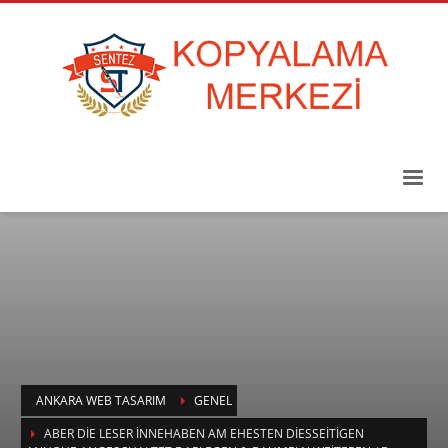
ANKARA WEB TASARIM
GENEL
ABER DIE LESER INNEHABEN AM EHESTEN DIESSEITIGEN