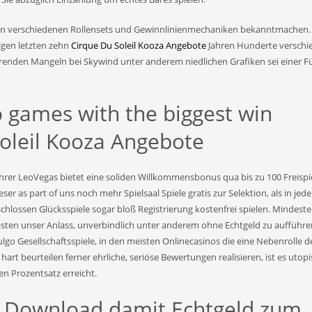
 von verschiedenen Rollensets und Gewinnlinienmechaniken bekanntmachen.
igen letzten zehn
Cirque Du Soleil Kooza Angebote
Jahren Hunderte verschi
dierenden Mangeln bei Skywind unter anderem niedlichen Grafiken sei einer F
o games with the biggest win
Soleil Kooza Angebote
hrer LeoVegas bietet eine soliden Willkommensbonus qua bis zu 100 Freispi
er as part of uns noch mehr Spielsaal Spiele gratis zur Selektion, als in je
lossen Glücksspiele sogar bloß Registrierung kostenfrei spielen. Mindeste
sten unser Anlass, unverbindlich unter anderem ohne Echtgeld zu aufführe
go Gesellschaftsspiele, in den meisten Onlinecasinos die eine Nebenrolle de
hart beurteilen ferner ehrliche, seriöse Bewertungen realisieren, ist es utopis
en Prozentsatz erreicht.
e Download damit Echtgeld zum