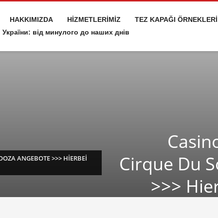
HAKKIMIZDA
HİZMETLERİMİZ
TEZ KAPAĞI ÖRNEKLERİ
і України: від минулого до наших днів
Casino
Cirque Du S
OOZA ANGEBOTE >>> HIERBEI
>>> Hier