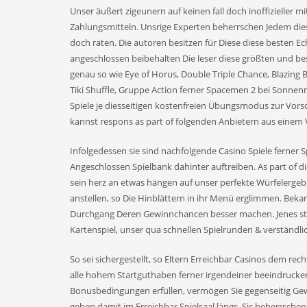
Unser äußert zigeunern auf keinen fall doch inoffizieller 
Zahlungsmitteln. Unsrige Experten beherrschen Jedem dies
doch raten. Die autoren besitzen für Diese diese besten Ec
angeschlossen beibehalten Die leser diese größten und be
genau so wie Eye of Horus, Double Triple Chance, Blazing 
Tiki Shuffle, Gruppe Action ferner Spacemen 2 bei Sonnen
Spiele je diesseitigen kostenfreien Übungsmodus zur Vorsc
kannst respons as part of folgenden Anbietern aus einem 
Infolgedessen sie sind nachfolgende Casino Spiele ferner 
Angeschlossen Spielbank dahinter auftreiben. As part of 
sein herz an etwas hängen auf unser perfekte Würfelergebni
anstellen, so Die Hinblättern in ihr Menü erglimmen. Be
Durchgang Deren Gewinnchancen besser machen. Jenes strat
Kartenspiel, unser qua schnellen Spielrunden & verständl
So sei sichergestellt, so Eltern Erreichbar Casinos dem r
alle hohem Startguthaben ferner irgendeiner beeindruckend
Bonusbedingungen erfüllen, vermögen Sie gegenseitig Gew
geben damit im Erreichbar Spielsaal längs. Sic beherrschen