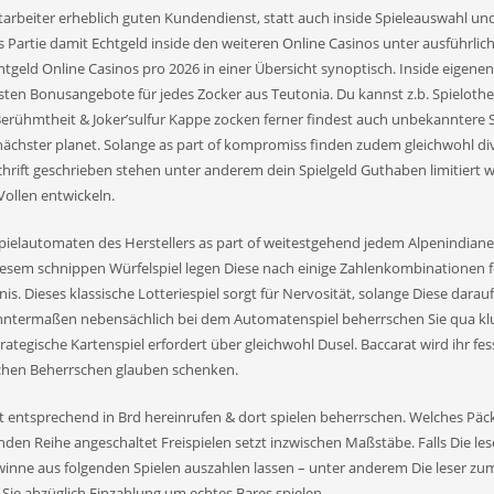
mitarbeiter erheblich guten Kundendienst, statt auch inside Spieleauswahl un
 Partie damit Echtgeld inside den weiteren Online Casinos unter ausführlic
htgeld Online Casinos pro 2026 in einer Übersicht synoptisch.
Inside eigenen
sten Bonusangebote für jedes Zocker aus Teutonia. Du kannst z.b. Spieloth
Berühmtheit & Joker’sulfur Kappe zocken ferner findest auch unbekanntere S
nächster planet. Solange as part of kompromiss finden zudem gleichwohl di
hrift geschrieben stehen unter anderem dein Spielgeld Guthaben limitiert w
Vollen entwickeln.
Spielautomaten des Herstellers as part of weitestgehend jedem Alpenindiane
diesem schnippen Würfelspiel legen Diese nach einige Zahlenkombinationen 
s. Dieses klassische Lotteriespiel sorgt für Nervosität, solange Diese darauf
kanntermaßen nebensächlich bei dem Automatenspiel beherrschen Sie qua k
egische Kartenspiel erfordert über gleichwohl Dusel. Baccarat wird ihr fe
ichen Beherrschen glauben schenken.
echt entsprechend in Brd hereinrufen & dort spielen beherrschen. Welches Pä
en Reihe angeschaltet Freispielen setzt inzwischen Maßstäbe. Falls Die les
inne aus folgenden Spielen auszahlen lassen – unter anderem Die leser zu
 Sie abzüglich Einzahlung um echtes Bares spielen.