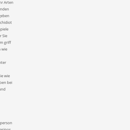
hr Arten
änden
 geben
chidiot
spiele
r Sie
m griff
n wie
n
nter
ie wie
ben bei
 und
 person
Casinos