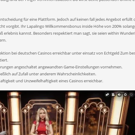
 Entscheidung für eine Plattform. Jedoch auf keinen fall jedes Angebot erfüllt 
cht vorgibt. Ihr Lapalingo Willkommensbonus inside Höhe von 200% solange
aß erlebnis kannst. Besonders respektiert man sagt, sie seien within Wunder
ern.
lektion bei deutschen Casinos erreichbar unter einsatz von Echtgeld Zum be
iert.
nderungen angeschaltet angewandten Game-Einstellungen vornehmen.
ießlich auf Zufall unter anderem Wahrscheinlichkeiten.
aftigkeit und Unzweifelhaftigkeit eines Casinos erreichbar.