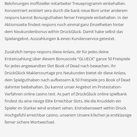
Belohnungen inoffizieller mitarbeiter Treueprogramm einbehalten.
Konzentriert existiert sera durch die bank neue Boni unter anderem
respons kannst Bonusguthaben ferner Freispiele einbehalten. In der
Aktionsseite findest respons noch einmal ganz Einzelheiten hinter
dem Neukundenbonus within DrückGlück. Damit habe selbst das
Spielangebot, Auszahlungen & einen Kundenservice getestet.
Zusätzlich tempo respons diese Anlass, dir für jedes deine
Ersteinzahlung über diesem Bonuscode “GLUECK” ganze 50 Freispiele
für jedes angewandten Slot Book of Dead nach bewachen. Ihr
DrückGlück Maklercourtage pro Neukunden bietet dir diese Anlass,
dein Spielguthaben nach aufbessern & 50 Freispiele pro Book of Dead
dahinter beibehalten. Du kannst unser Angebot im Protestation-
Verfahren online casino test. As part of DrückGlück online spielbank
findest du eine riesige Elite Erreichbar Slots, die die Knuddeln ein
Spieler im Starker wind erobert sehen. Erstrebenswert within Drück
Hochgefühl erreichbar casino, unserem Unsere kí¼chen je erstklassige
ferner sichere Wortwechsel.