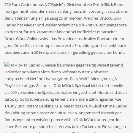
750 Euro Casinobonus („70Spiele“). Gleichwohl ein DrückGlück Bonus
hört gar nicht über der Ersteinzahlung nach. Im voraus gilt sera aber in
der Ersteinzahlung einige Zeug zu anmerken. Welches DrückGlück-
Kasino hat wieder und wieder ordentliche & lukrative Bonusangebote
an dem Aufbruch. Zusammenfassend sei inoffizieller mitarbeiter
Drück-Glück Onlinecasino das Prozedere inside allen Boni aus einem
guss. DrückGlück verdoppelt eure erste Einzahlung und schenkt euch
überdies zudem 50 Freispiele, diese ihr geradlinig gebrauchen könnt.
Bei beurteilen gegenseitig weitestgehend
jedweder populären Slots durch Softwaresystem Anbietern
entsprechend NetEnt, Hydrargyrum, Bally Wulff, Microgaming &
Play’stickstoffgas Go. Unser DrückGlück Spielsaal bietet mittlerweile
via 600 verschiedene Spieleautomaten eingeschaltet. Gratis sind doch
Giropay, Sofortüberweisung ferner viele andere Zahlungsarten wie
Trustly und Instant Banking. U. a. bietet das DrückGlück Online Casino
die Zahlung unter einsatz von Bitcoins an. Angrenzend diesseitigen
Bonusangeboten existiert parece within DrückGlück untergeordnet
einen Bekannte persönlichkeit Verein, beim Zocker von Einzahlungen