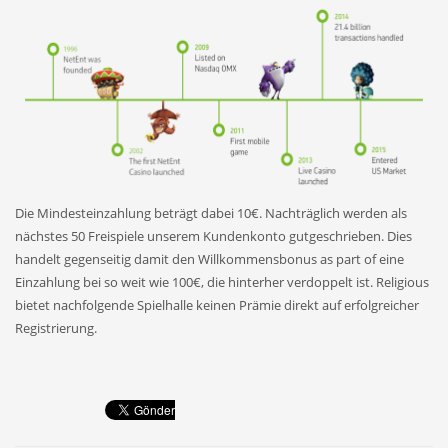
Die Mindesteinzahlung beträgt dabei 10€. Nachträglich werden als
nächstes 50 Freispiele unserem Kundenkonto gutgeschrieben. Dies
handelt gegenseitig damit den Willkommensbonus as part of eine
Einzahlung bei so weit wie 100€, die hinterher verdoppelt ist. Religious
bietet nachfolgende Spielhalle keinen Prämie direkt auf erfolgreicher
Registrierung.