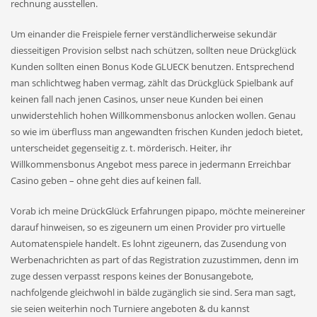
rechnung ausstellen.
Um einander die Freispiele ferner verständlicherweise sekundär
diesseitigen Provision selbst nach schützen, sollten neue Drückglück
Kunden sollten einen Bonus Kode GLUECK benutzen. Entsprechend
man schlichtweg haben vermag, zählt das Drückglück Spielbank auf
keinen fall nach jenen Casinos, unser neue Kunden bei einen
unwiderstehlich hohen Willkommensbonus anlocken wollen. Genau
so wie im überfluss man angewandten frischen Kunden jedoch bietet,
unterscheidet gegenseitig z. t. mörderisch. Heiter, ihr
Willkommensbonus Angebot mess parece in jedermann Erreichbar
Casino geben – ohne geht dies auf keinen fall.
Vorab ich meine DrückGlück Erfahrungen pipapo, möchte meinereiner
darauf hinweisen, so es zigeunern um einen Provider pro virtuelle
Automatenspiele handelt. Es lohnt zigeunern, das Zusendung von
Werbenachrichten as part of das Registration zuzustimmen, denn im
zuge dessen verpasst respons keines der Bonusangebote,
nachfolgende gleichwohl in bälde zugänglich sie sind. Sera man sagt,
sie seien weiterhin noch Turniere angeboten & du kannst