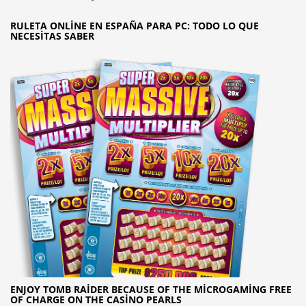
RULETA ONLINE EN ESPAÑA PARA PC: TODO LO QUE
NECESITAS SABER
ENJOY TOMB RAIDER BECAUSE OF THE MICROGAMING FREE
OF CHARGE ON THE CASINO PEARLS