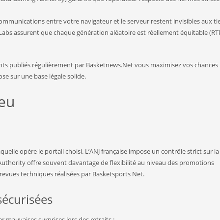
ommunications entre votre navigateur et le serveur restent invisibles aux tie
Labs assurent que chaque génération aléatoire est réellement équitable (
ents publiés régulièrement par Basketnews.Net vous maximisez vos chances
e sur une base légale solide.
jeu
quelle opère le portail choisi. L’ANJ française impose un contrôle strict sur la
Authority offre souvent davantage de flexibilité au niveau des promotions
revues techniques réalisées par Basketsports Net.
sécurisées
 mauvaises surprises lors des retraits :