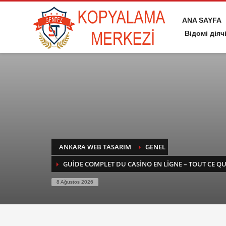
ANA SAYFA
Відомі діяч
ANKARA WEB TASARIM
GENEL
GUIDE COMPLET DU CASINO EN LIGNE – TOUT CE Q
8 Ağustos 2026