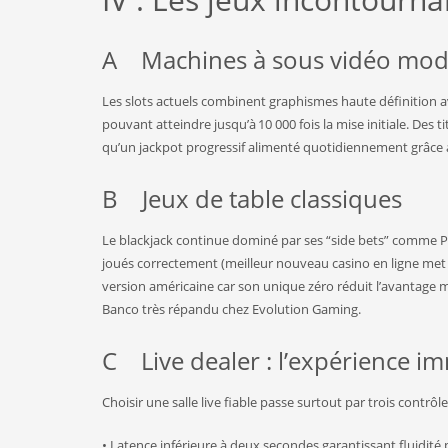
A Machines à sous vidéo mod
Les slots actuels combinent graphismes haute définition 
pouvant atteindre jusqu’à 10 000 fois la mise initiale. Des
qu’un jackpot progressif alimenté quotidiennement grâce a
B Jeux de table classiques
Le blackjack continue dominé par ses “side bets” comme P
joués correctement (meilleur nouveau casino en ligne met 
version américaine car son unique zéro réduit l’avantage 
Banco très répandu chez Evolution Gaming.
C Live dealer : l’expérience i
Choisir une salle live fiable passe surtout par trois contrôl
• Latence inférieure à deux secondes garantissant fluidit