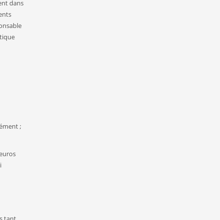
ent dans
ents
ponsable
tique
nément ;
’euros
i
s tant