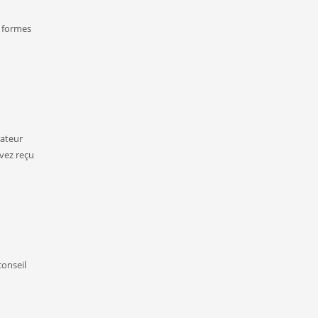
 formes
rateur
vez reçu
conseil