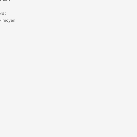
rs ;
RTP moyen