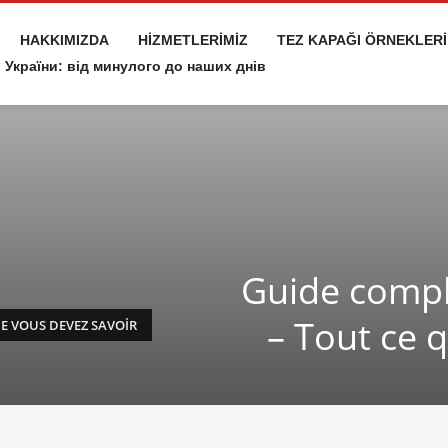
HAKKIMIZDA
HİZMETLERİMİZ
TEZ KAPAĞI ÖRNEKLERİ
і України: від минулого до наших днів
Guide compl
– Tout ce 
UE VOUS DEVEZ SAVOIR