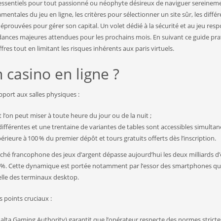
ssentiels pour tout passionné ou néophyte désireux de naviguer sereinem
tales du jeu en ligne, les critères pour sélectionner un site sûr, les différ
 éprouvées pour gérer son capital. Un volet dédié à la sécurité et au jeu res
dances majeures attendues pour les prochains mois. En suivant ce guide pra
es tout en limitant les risques inhérents aux paris virtuels.
 casino en ligne ?
pport aux salles physiques :
l’on peut miser à toute heure du jour ou de la nuit ;
 différentes et une trentaine de variantes de tables sont accessibles simulta
ieure à 100 % du premier dépôt et tours gratuits offerts dès l’inscription.
rché francophone des jeux d’argent dépasse aujourd’hui les deux milliards d
2 %. Cette dynamique est portée notamment par l’essor des smartphones qu
lle des terminaux desktop.
s points cruciaux :
alta Gaming Authority) garantit que l’opérateur respecte des normes stricte