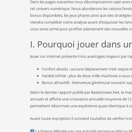
Dans les pages suivantes nous décomposerons sept axes e
cet univers numérique. Nous aborderons les raisons fondamen
bonus disponibles, les jeux phares ainsi que des stratégies
viendra compléter notre analyse avant d’esquisser les ten
vous serez armé pour profiter pleinement des nouvelles offr
I. Pourquoi jouer dans un
Jouer sur internet présente trois avantages majeurs par ra
Confort absolu : aucune déplacement n’est requis et 
Variété infinie : plus de deux mille machines à sous
Bonus attractifs : bienvenue généreuse souvent supér
Selon le dernier rapport publié par Basketnews.Net, le ma
annuels et affiche une croissance annuelle moyenne de 1
permettent désormais une expérience quasi identique à ce
Avant toute inscription il convient toutefois de vérifier troi
La licence délivrée par une autorité reconnue (ANJ ou M