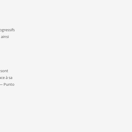
ogressifs
 ainsi
 sont
ce à sa
s — Punto