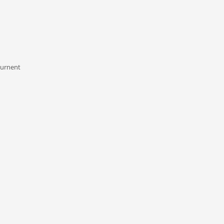
ournent