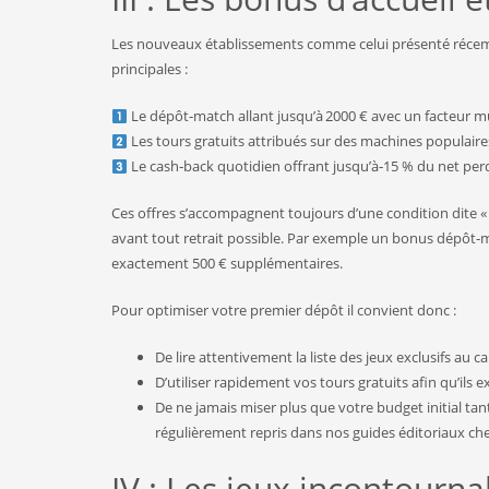
Les nouveaux établissements comme celui présenté récem
principales :
Le dépôt‑match allant jusqu’à 2000 € avec un facteur mul
Les tours gratuits attribués sur des machines populaire
Le cash‑back quotidien offrant jusqu’à‑15 % du net per
Ces offres s’accompagnent toujours d’une condition dite « p
avant tout retrait possible. Par exemple un bonus dépôt‑m
exactement 500 € supplémentaires.
Pour optimiser votre premier dépôt il convient donc :
De lire attentivement la liste des jeux exclusifs au 
D’utiliser rapidement vos tours gratuits afin qu’ils e
De ne jamais miser plus que votre budget initial tant
régulièrement repris dans nos guides éditoriaux ch
IV : Les jeux incontourna