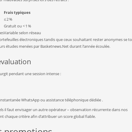
Frais typiques
≤ 2 %
Gratuit ou < 1 %
es
Variable selon réseau
portefeuilles électroniques tandis que ceux souhaitant rester anonymes se t
eurs études menées par Basketnews.Net durant l’année écoulée.
’évaluation
urgit pendant une session intense :
ie instantanée WhatsApp ou assistance téléphonique dédiée .
ls il faut envisager un autre opérateur – observation récurrente dans nos
chaque critère afin d’attribuer un score global fiable.
 et promotions