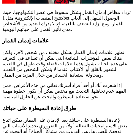
تزداد مظاهر إدمان القمار بشكل ملحوظ في عصر التكنولوجيا، حيث
تتيح المنصات الإلكترونية مثل 1xbet الوصول السهل إلى ألعاب
القمار. ومع تزايد الشغف باللعبة، قد لا يدرك العديد من الأشخاص
مدى تأثير القمار على حياتهم اليومية.
علامات إدمان القمار
تظهر علامات إدمان القمار بشكل مختلف من شخص لآخر، ولكن
هناك بعض المؤشرات الشائعة التي يمكن أن تساعد في التعرف
على هذه الحالة. تشمل هذه العلامات قضاء وقت طويل في اللعب،
الشعور بالقلق أو الاكتئاب عندما لا يتمكن الشخص من اللعب،
ومحاولة استعادة الخسائر من خلال المزيد من القمار.
إذا شعرت أنك أو أحد أفراد أسرتك تعاني من هذه الأعراض، فمن
المهم عدم تجاهلها. التحدث مع مختص يمكن أن يكون خطوة مهمة
نحو استعادة السيطرة والبحث عن الحلول المناسبة.
طرق إعادة السيطرة على حياتك
لإعادة السيطرة على حياتك بعد الإدمان على القمار، يمكن اتباع
بعض الاستراتيجيات الفعالة. أولاً، من الضروري تحديد الأسباب التي
تدفعك للعب. هل هي الهروب من مشاكل الحياة؟ أم البحث عن