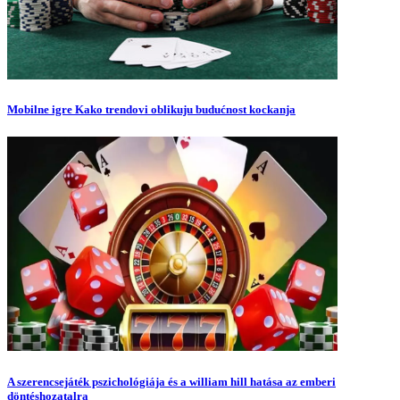
Mobilne igre Kako trendovi oblikuju budućnost kockanja
A szerencsejáték pszichológiája és a william hill hatása az emberi
döntéshozatalra