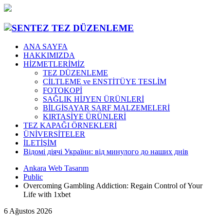
ANA SAYFA
HAKKIMIZDA
HİZMETLERİMİZ
TEZ DÜZENLEME
CİLTLEME ve ENSTİTÜYE TESLİM
FOTOKOPİ
SAĞLIK HİJYEN ÜRÜNLERİ
BİLGİSAYAR SARF MALZEMELERİ
KIRTASİYE ÜRÜNLERİ
TEZ KAPAĞI ÖRNEKLERİ
ÜNİVERSİTELER
İLETİŞİM
Відомі діячі України: від минулого до наших днів
Ankara Web Tasarım
Public
Overcoming Gambling Addiction: Regain Control of Your
Life with 1xbet
6 Ağustos 2026