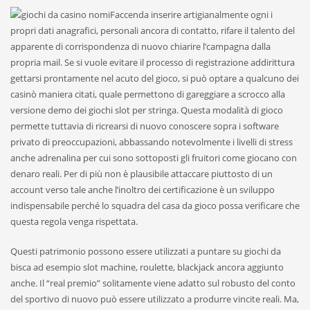
Faccenda inserire artigianalmente ogni i
propri dati anagrafici, personali ancora di contatto, rifare il talento del
apparente di corrispondenza di nuovo chiarire l’campagna dalla
propria mail. Se si vuole evitare il processo di registrazione addirittura
gettarsi prontamente nel acuto del gioco, si può optare a qualcuno dei
casinò maniera citati, quale permettono di gareggiare a scrocco alla
versione demo dei giochi slot per stringa. Questa modalità di gioco
permette tuttavia di ricrearsi di nuovo conoscere sopra i software
privato di preoccupazioni, abbassando notevolmente i livelli di stress
anche adrenalina per cui sono sottoposti gli fruitori come giocano con
denaro reali. Per di più non è plausibile attaccare piuttosto di un
account verso tale anche l’inoltro dei certificazione è un sviluppo
indispensabile perché lo squadra del casa da gioco possa verificare che
questa regola venga rispettata.
Questi patrimonio possono essere utilizzati a puntare su giochi da
bisca ad esempio slot machine, roulette, blackjack ancora aggiunto
anche. Il “real premio” solitamente viene adatto sul robusto del conto
del sportivo di nuovo può essere utilizzato a produrre vincite reali. Ma,