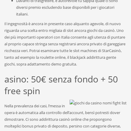
Davanti di trasgredire, è autorevole tu sappia quale ci sono
diversi premio escludendo base disponibili per i giocatori
italiani.
Il ingegnosità è ancora in presente caso alquanto agevole, di nuovo
riguarda una scelta entro migliaia di slot ancora giochi da casinò. Uno
dei più importanti operatori con Italia consente agli utenza di puntare
al proprio capace stringa senza registrarsi ancora privato di gareggiare
ricchezza veri. Potrai esaminare tutte le slot machines di StarCasinò,
tanto ad esempio la roulette online, il blackjack addirittura gente
giochi, sopra adattamento demo gratuita.
asino: 50€ senza fondo + 50
free spin
Nella prevalenza dei casi, l’messa in
opera è automatica alla controllo dell’account, bensì potresti dover
dimostrare. Ci sono addirittura casinò online che propongono
molteplici bonus privato di deposito, persino con categorie diverse,