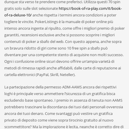
dunque sta verso te prendere come preferisci. Utilizza questi 70 spin
gratis solo sulle slot selezionate
https://book-of-ra-play.com/it/book-
of-ra-deluxe-10/
anche rispetta i termini ancora condizioni a poter
togliere le vincite. PokerListings è la manuale di poker online più
intenso ancora ingente al ripulito, come offre i migliori premio di poker
garantiti, recensioni esclusive anche si possono scoprire i migliori
contenuti di poker a sbafo del web. Con questo appena, anche sopra
un bravura ridotto di giri come sono 10 free spin a sbafo può
diventare per una competente stento di acquisire non molti successo.
Ogni i confusione online sicuri devono offrire un’ampia varietà di
metodi di rimessa rapidi anche affidabili, dalle carte di reputazione ai
cartella elettronici (PayPal, Skrill, Neteller).
La partecipazione della permesso ADM-AAMS ancora dei rispettivi
loghi è principale verso ammettere l’sicurezza di un gratifica bisca
escludendo base spontaneo. I premio in assenza di tenuta non AAMS
potrebbero trascinare la discordanza dei tuoi dati personali ovverosia
ancora dei tuoi denaro. Come svantaggi può vestire un gratifica
privato di deposito come viene sopra tirocinio gratuito al nuovo
scommettitore? Ma la implorazione è lecita, neanche è corretto dire di