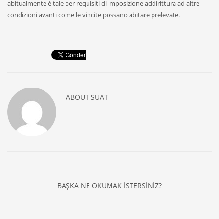
abitualmente è tale per requisiti di imposizione addirittura ad altre
condizioni avanti come le vincite possano abitare prelevate.
ABOUT
SUAT
BAŞKA NE OKUMAK ISTERSINIZ?