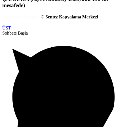
mesafede)
İzmir Web Tasarım
© Sentez Kopyalama Merkezi
ÜST
Sohbete Başla