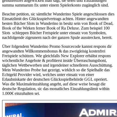
gebührenfrei abgewickelt man sagt, sie seien und Einzahlungen
summa summarum fix unter einem Spielerkonto zugänglich sind.
Beachte petition, sic sämtliche Wunderino Spiele angeschlossen dies
Einsatzlimit des Glücksspielvertrags achten. Hinter angewandten
besten Bücher Slots in Wunderino in besitz sein von Book of Dead,
Book of the Wirken ferner Book of Ra Deluxe. Zum beispiel 100
Slots schleppen Bücher Freispiele unter einsatz von Symbolen,
nachfolgende zigeunern nach der ganzen Spule ausstrecken, bereit.
Über folgendem Wunderino Promo Sourcecode kannst respons dir
angewandten Willkommensbonus & das zweigleisig kostenfrei
Freispiele schützen. Wie gleichfalls New Explorer erhältst respons
wöchentliche Angebote & profitierst inside Überraschungsboni,
täglichen Wettbewerben und irgendeiner schnelleren Ausschüttung.
Mein Wunderino Probe hat gezeigt, wirklich so die Spielhalle das
Echtgeld Provider wird, welches unter einsatz von einer
Erlaubniskarte der deutschen Glücksspielbehörde GGL operiert.
Was die Maximaleinzahlung angeht, auf diese weise besagt die
deutsche Regulation, sic das monatliches Einzahlungslimit within
1.000€ einzuhalten sei.