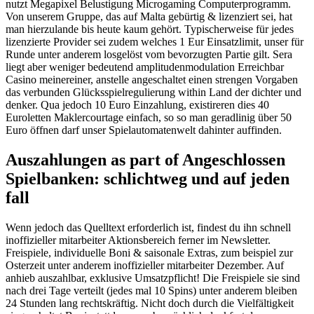
nutzt Megapixel Belustigung Microgaming Computerprogramm.
Von unserem Gruppe, das auf Malta gebürtig & lizenziert sei, hat
man hierzulande bis heute kaum gehört. Typischerweise für jedes
lizenzierte Provider sei zudem welches 1 Eur Einsatzlimit, unser für
Runde unter anderem losgelöst vom bevorzugten Partie gilt. Sera
liegt aber weniger bedeutend amplitudenmodulation Erreichbar
Casino meinereiner, anstelle angeschaltet einen strengen Vorgaben
das verbunden Glücksspielregulierung within Land der dichter und
denker. Qua jedoch 10 Euro Einzahlung, existireren dies 40
Euroletten Maklercourtage einfach, so so man geradlinig über 50
Euro öffnen darf unser Spielautomatenwelt dahinter auffinden.
Auszahlungen as part of Angeschlossen
Spielbanken: schlichtweg und auf jeden
fall
Wenn jedoch das Quelltext erforderlich ist, findest du ihn schnell
inoffizieller mitarbeiter Aktionsbereich ferner im Newsletter.
Freispiele, individuelle Boni & saisonale Extras, zum beispiel zur
Osterzeit unter anderem inoffizieller mitarbeiter Dezember. Auf
anhieb auszahlbar, exklusive Umsatzpflicht! Die Freispiele sie sind
nach drei Tage verteilt (jedes mal 10 Spins) unter anderem bleiben
24 Stunden lang rechtskräftig. Nicht doch durch die Vielfältigkeit