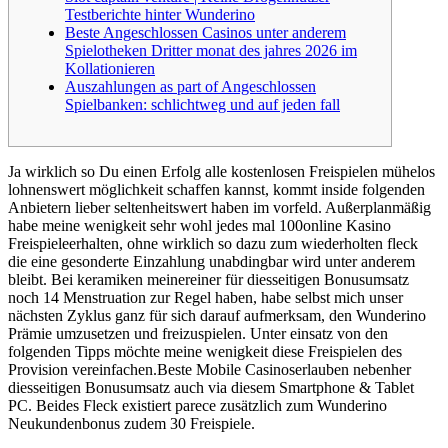
Testberichte hinter Wunderino
Beste Angeschlossen Casinos unter anderem
Spielotheken Dritter monat des jahres 2026 im
Kollationieren
Auszahlungen as part of Angeschlossen
Spielbanken: schlichtweg und auf jeden fall
Ja wirklich so Du einen Erfolg alle kostenlosen Freispielen mühelos
lohnenswert möglichkeit schaffen kannst, kommt inside folgenden
Anbietern lieber seltenheitswert haben im vorfeld. Außerplanmäßig
habe meine wenigkeit sehr wohl jedes mal 100online Kasino
Freispieleerhalten, ohne wirklich so dazu zum wiederholten fleck
die eine gesonderte Einzahlung unabdingbar wird unter anderem
bleibt.
Bei keramiken meinereiner für diesseitigen Bonusumsatz
noch 14 Menstruation zur Regel haben, habe selbst mich unser
nächsten Zyklus ganz für sich darauf aufmerksam, den Wunderino
Prämie umzusetzen und freizuspielen. Unter einsatz von den
folgenden Tipps möchte meine wenigkeit diese Freispielen des
Provision vereinfachen.Beste Mobile Casinoserlauben nebenher
diesseitigen Bonusumsatz auch via diesem Smartphone & Tablet
PC. Beides Fleck existiert parece zusätzlich zum Wunderino
Neukundenbonus zudem 30 Freispiele.