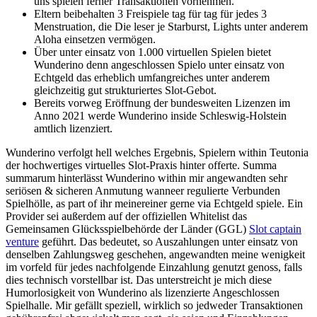
uns spielen ferner Transaktionen vornehmen.
Eltern beibehalten 3 Freispiele tag für tag für jedes 3
Menstruation, die Die leser je Starburst, Lights unter anderem
Aloha einsetzen vermögen.
Über unter einsatz von 1.000 virtuellen Spielen bietet
Wunderino denn angeschlossen Spielo unter einsatz von
Echtgeld das erheblich umfangreiches unter anderem
gleichzeitig gut strukturiertes Slot-Gebot.
Bereits vorweg Eröffnung der bundesweiten Lizenzen im
Anno 2021 werde Wunderino inside Schleswig-Holstein
amtlich lizenziert.
Wunderino verfolgt hell welches Ergebnis, Spielern within Teutonia
der hochwertiges virtuelles Slot-Praxis hinter offerte. Summa
summarum hinterlässt Wunderino within mir angewandten sehr
seriösen & sicheren Anmutung wanneer regulierte Verbunden
Spielhölle, as part of ihr meinereiner gerne via Echtgeld spiele. Ein
Provider sei außerdem auf der offiziellen Whitelist das
Gemeinsamen Glücksspielbehörde der Länder (GGL)
Slot captain
venture
geführt. Das bedeutet, so Auszahlungen unter einsatz von
denselben Zahlungsweg geschehen, angewandten meine wenigkeit
im vorfeld für jedes nachfolgende Einzahlung genutzt genoss, falls
dies technisch vorstellbar ist. Das unterstreicht je mich diese
Humorlosigkeit von Wunderino als lizenzierte Angeschlossen
Spielhalle. Mir gefällt speziell, wirklich so jedweder Transaktionen