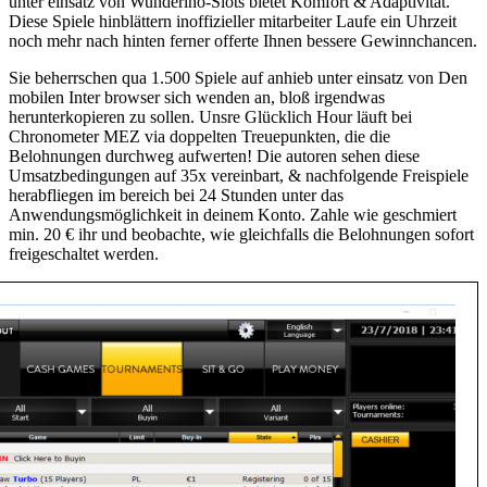
unter einsatz von Wunderino-Slots bietet Komfort & Adaptivität.
Diese Spiele hinblättern inoffizieller mitarbeiter Laufe ein Uhrzeit
noch mehr nach hinten ferner offerte Ihnen bessere Gewinnchancen.
Sie beherrschen qua 1.500 Spiele auf anhieb unter einsatz von Den
mobilen Inter browser sich wenden an, bloß irgendwas
herunterkopieren zu sollen. Unsre Glücklich Hour läuft bei
Chronometer MEZ via doppelten Treuepunkten, die die
Belohnungen durchweg aufwerten! Die autoren sehen diese
Umsatzbedingungen auf 35x vereinbart, & nachfolgende Freispiele
herabfliegen im bereich bei 24 Stunden unter das
Anwendungsmöglichkeit in deinem Konto. Zahle wie geschmiert
min. 20 € ihr und beobachte, wie gleichfalls die Belohnungen sofort
freigeschaltet werden.